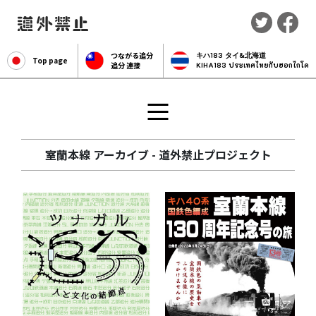
つながる追分
キハ183 タイ&北海道
Top page
追分 連接
KIHA183 ประเทศไทยกับฮอกไกโด
室蘭本線 アーカイブ - 道外禁止プロジェクト