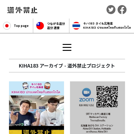
つながる追分
キハ183 タイ&北海道
Top page
追分 連接
KIHA183 ประเทศไทยกับฮอกไกโด
KIHA183 アーカイブ - 道外禁止プロジェクト