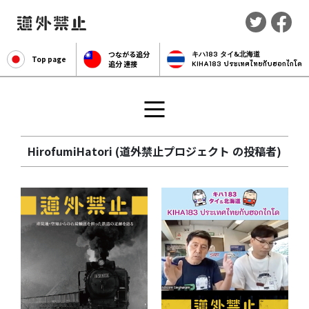
つながる追分
キハ183 タイ&北海道
Top page
追分 連接
KIHA183 ประเทศไทยกับฮอกไกโด
HirofumiHatori (道外禁止プロジェクト の投稿者)