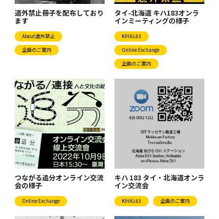
道外禁止冊子を配布しており
タイ-北海道 キハ183オンラ
ます
インミーティングの様子
About道外禁止
KIHA183
企画のご案内
Online Exchange
企画のご案内
つながる追分オンライン交流
キハ 183 タイ・北海道オンラ
会の様子
イン交流会
Online Exchange
KIHA183
企画のご案内