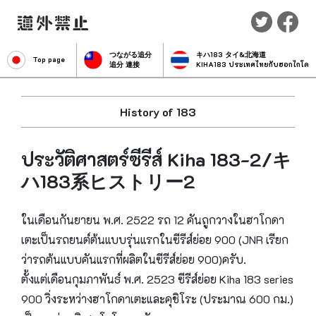
つながる追分
キハ183 タイ&北海道
Top page
追分 連接
KIHA183 ประเทศไทยกับฮอกไกโด
History of 183
ประวัติศาสตร์ซีรีส์ Kiha 183-2/キ
ハ183系ヒストリー2
ในเดือนกันยายน พ.ศ. 2522 รถ 12 คันถูกวางในฮาโกดา
เตะเป็นรถยนต์ต้นแบบรุ่นแรกในซีรีส์ย่อย 900 (JNR เรียก
ว่ารถต้นแบบคันแรกที่ผลิตในซีรีส์ย่อย 900)ครับ.
ตั้งแต่เดือนกุมภาพันธ์ พ.ศ. 2523 ซีรีส์ย่อย Kiha 183 series
900 วิ่งระหว่างฮาโกดาเตะและคุชิโระ (ประมาณ 600 กม.)