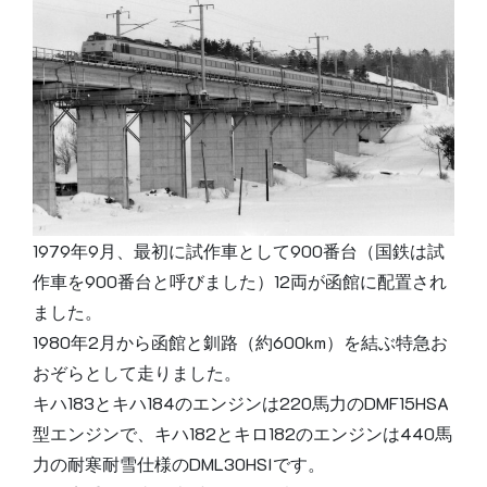
1979年9月、最初に試作車として900番台（国鉄は試
作車を900番台と呼びました）12両が函館に配置され
ました。
1980年2月から函館と釧路（約600km）を結ぶ特急お
おぞらとして走りました。
キハ183とキハ184のエンジンは220馬力のDMF15HSA
型エンジンで、キハ182とキロ182のエンジンは440馬
力の耐寒耐雪仕様のDML30HSIです。