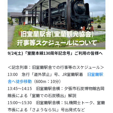
9/24(土)「室蘭本線130周年記念号」ご利用の皆様へ
＜記念列車：旧室蘭駅舎での行事等のスケジュール＞
13:00 急行「道外禁止」号、JR室蘭駅着
旧室蘭駅
舎へ徒歩移動
（600m：10分）
13:45～14:15 旧室蘭駅舎横：夕張市石炭博物館吉岡
館長による「室蘭での石炭積出」解説
15:00～15:30 旧室蘭駅舎横：SL機関士トーク、室蘭
市長による「さようならSL」号出発式など