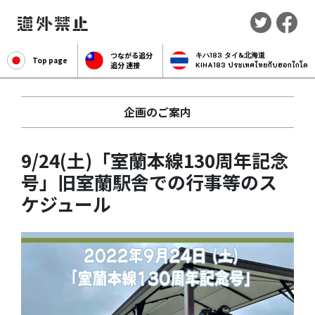
つながる追分
キハ183 タイ&北海道
Top page
追分 連接
KIHA183 ประเทศไทยกับฮอกไกโด
企画のご案内
9/24(土)「室蘭本線130周年記念
号」旧室蘭駅舎での行事等のス
ケジュール